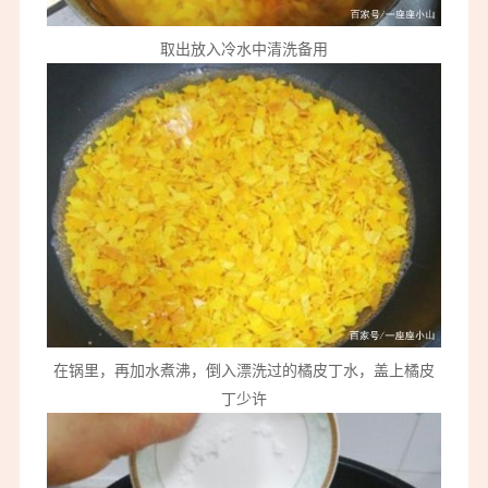
取出放入冷水中清洗备用
在锅里，再加水煮沸，倒入漂洗过的橘皮丁水，盖上橘皮
丁少许