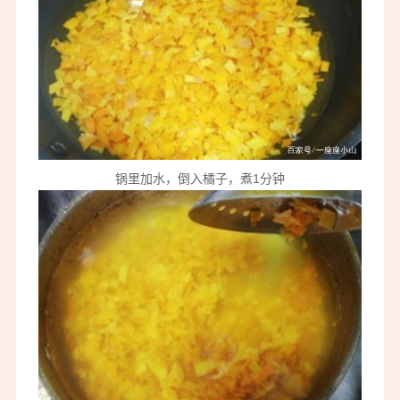
锅里加水，倒入橘子，煮1分钟