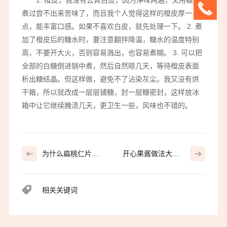
1. 橙皮，我没有去其白皮，因为净味两遍，又用糖水
煮过尝不出来苦味了，而且我个人觉得这样的橙皮厚一
点，能丰富口感。如果不喜欢白皮，就先处理一下。 2. 煮
加了橙皮后的糖水时，要注意翻拌降温，糖水的温度特别
高，不要开大火，否则容易溅出，也容易煮糊。 3. 可以把
全部的白糖倒进锅中煮，然后自然晾几天，等待橙皮表面
析出糖结晶。但这样做，避免不了沾染灰尘。我又没有烘
干箱，所以就改成一层层铺糖，封一层糖密封，这样放冰
箱中让它继续腌渍几天，更卫生一些，风味也不错的。
为什么扁桃仁片那
开心果酱做法大揭
么受大众青睐？
秘！速看！
相关关键词