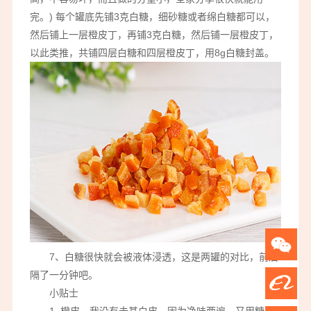
完。) 每个罐底先铺3克白糖，细砂糖或者绵白糖都可以，
然后铺上一层橙皮丁，再铺3克白糖，然后铺一层橙皮丁，
以此类推，共铺四层白糖和四层橙皮丁，用8g白糖封盖。
7、白糖很快就会被液体浸透，这是两罐的对比，前后
隔了一分钟吧。
小贴士