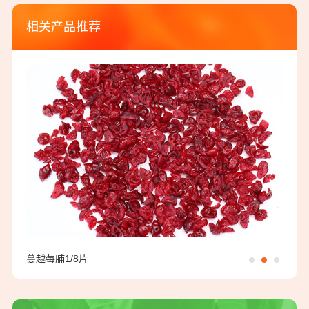
相关产品推荐
蔓越莓脯1/8片
蓝莓