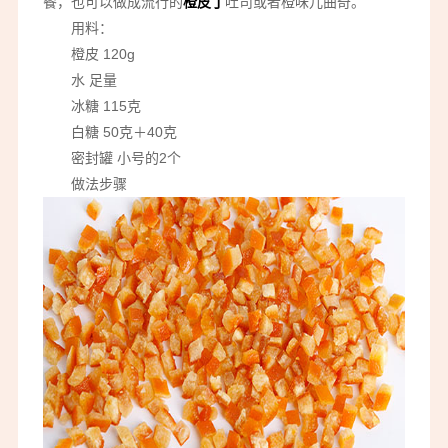
餐，也可以做成流行的
橙皮丁
吐司或者橙味儿曲奇。
用料：
橙皮 120g
水 足量
冰糖 115克
白糖 50克＋40克
密封罐 小号的2个
做法步骤