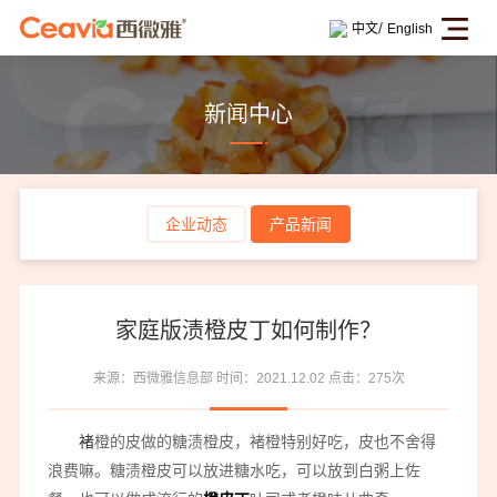
/
中文
English
新闻中心
企业动态
产品新闻
家庭版渍橙皮丁如何制作？
来源：西微雅信息部
时间：2021.12.02
点击：275次
褚
橙的皮做的糖渍橙皮，褚橙特别好吃，皮也不舍得
浪费嘛。糖渍橙皮可以放进糖水吃，可以放到白粥上佐