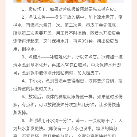
1、橙皮切丁，如果对苦味极敏感就要先去掉白皮。
2、净味去苦——橙皮丁放入锅中，加上凉水煮开，倒
掉水，再添凉水煮开一次。第二次煮，橙皮丁会先沉底，
所以第二次煮要开盖，用工具不时搅动，随着水开橙皮会
逐渐再浮起来，这时保持水开，再煮3分钟。捞出橙皮备
用，倒掉水。
3、煮糖水——冰糖难化开，所以先煮它。冰糖加一碗
清水煮到基本化开，再加入50克白糖煮，中火保持水开即
可，煮到锅中液体刚开始粘稠时，加入橙皮丁。
4、中小火，煮到冒泡声变得绵密，液体变少变稠，接
近蜂蜜的状态时关火。
5、放凉后，液体的稠度就跟蜂蜜一样。如果这时水份
多，有点稀，可以放微波炉分次加热几分钟，让水份快速
蒸发掉。
6、密封罐用开水烫一分钟，晾干，一会就晾干了，因
为热水蒸发更快。(即使有一丁点水也没事，糖渍的糖分
高，不容易坏，而且做的分量小，全家分享很快就能用