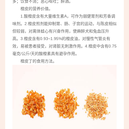
多；饮食不消；恶心呕吐；醉酒。
橙皮的营养价值。
1.酸橙皮含有大量维生素A，可作为弱健胃剂和芳香调
味剂。2.橙皮煎剂能抑制胃、肠、子宫的运动，与陈皮相似
但较弱，对离体蛙心有兴奋作用，使麻醉犬和兔血压升
高。3.橙皮含有0.93~1.95%的橙皮油，对慢性气管炎有
效，易被患者接受，对肾脏无刺激作用。4.橙皮中含有0.75
毫克/公斤/天的酸橙素具有避孕作用。
橙皮丁的食用方法。