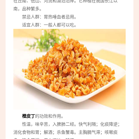
在丘陵、低山、河流和湖泊沿岸。它种植在我国长江以
南，品种繁多。
禁忌人群：胃热唾血者忌用。
适宜人群：一般人都可以吃。
橙皮丁
的功效和作用。
性温，味辛苦，入脾肺二经。快气利隔；化痰降逆；
消化食物和胃；解酒；杀鱼蟹毒。主胸膈气滞；咳嗽痰