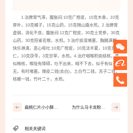
1.治脾胃气滞，腹胀闷:10克广柑皮，10克木香，10克
厚朴，10克橘子，15克山药，15克隔山撬水煎。2.治脾胃
虚弱，消化不良，腹胀闷:12克广柑皮，30克土党参，30克
山药，30克阳雀花根，水煎。3.治疗痰湿堵塞，胸膈满期
快乐淋漓，恶心呕吐:10克广柑皮，10克法半夏，10克杏
仁，10克茯苓，3克甘草，水煎。4.治疗咽喉积痰结核，类
似梅核，喉咙有障碍，吐不出来，咽不下去，似乎有似
无，有时堵塞。理皮二钱(去白)，土白芍二钱，苏子二钱，
桔梗一钱，竹叶二十，水煎。
扁桃仁片小小酥，
为什么马卡龙粉讨
好吃到停不下来
厌水分，如何消除
水分？
相关关键词