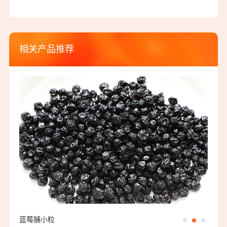
相关产品推荐
蓝莓脯小粒
橙皮脯