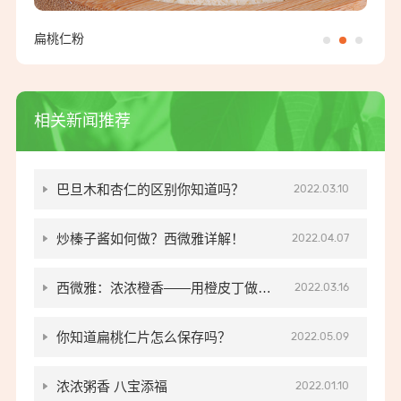
扁桃仁粉
汤姆
相关新闻推荐
巴旦木和杏仁的区别你知道吗？
2022.03.10
炒榛子酱如何做？西微雅详解！
2022.04.07
西微雅：浓浓橙香——用橙皮丁做的
2022.03.16
软欧包
你知道扁桃仁片怎么保存吗？
2022.05.09
浓浓粥香 八宝添福
2022.01.10