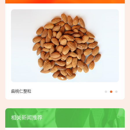
扁桃仁整粒
紫衣
相关新闻推荐