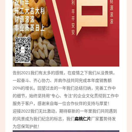
告别2021我们有太多的感慨，在疫情之下我们从没畏惧，
一起奋斗、齐心协力、并肩作战共同完成本年度销售额
20%的增长。回望过去的一年我们总结归纳，完善工作中
的细节，始终坚持用“专心、专注”的企业文化贯彻到工作中
服务于客户，感谢来自每一位合作伙伴的支持与厚爱！
迎接2022我们无比激动，期待崭新的一年里我们共同遇到
的风景成为我们纪念的标志，我们
扁桃仁片
厂家蓄势待发
为您保驾护航！