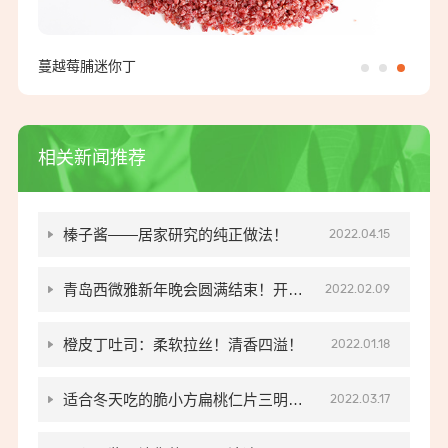
蔓越莓脯迷你丁
相关新闻推荐
榛子酱——居家研究的纯正做法！
2022.04.15
青岛西微雅新年晚会圆满结束！开工
2022.02.09
大吉！
橙皮丁吐司：柔软拉丝！清香四溢！
2022.01.18
适合冬天吃的脆小方扁桃仁片三明治,
2022.03.17
教程来啦