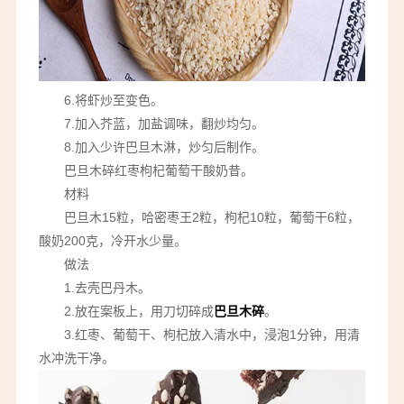
6.将虾炒至变色。
7.加入芥蓝，加盐调味，翻炒均匀。
8.加入少许巴旦木淋，炒匀后制作。
巴旦木碎红枣枸杞葡萄干酸奶昔。
材料
巴旦木15粒，哈密枣王2粒，枸杞10粒，葡萄干6粒，
酸奶200克，冷开水少量。
做法
1.去壳巴丹木。
2.放在案板上，用刀切碎成
巴旦木碎
。
3.红枣、葡萄干、枸杞放入清水中，浸泡1分钟，用清
水冲洗干净。