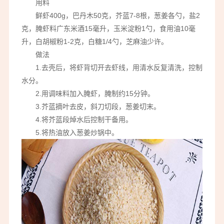
用料
鲜虾400g，巴丹木50克，芥蓝7-8根，葱姜各勺，盐2
克，腌虾料广东米酒15毫升，玉米淀粉1勺，食用油10毫
升，白胡椒粉1-2克，白糖1/4勺，芝麻油少许。
做法
1.去壳后，将虾背切开去虾线，用清水反复清洗，控制
水分。
2.用调味料加入腌虾，腌制约15分钟。
3.芥蓝摘叶去皮，斜刀切段，葱姜切末。
4.将芥蓝段焯水后控制干备用。
5.将热油放入葱姜炒锅中。