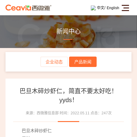
/
中文
English
新闻中心
企业动态
产品新闻
巴旦木碎炒虾仁，简直不要太好吃！
yyds！
来源：西微雅信息部
时间：2022.05.11
点击：247次
巴旦木碎炒虾仁