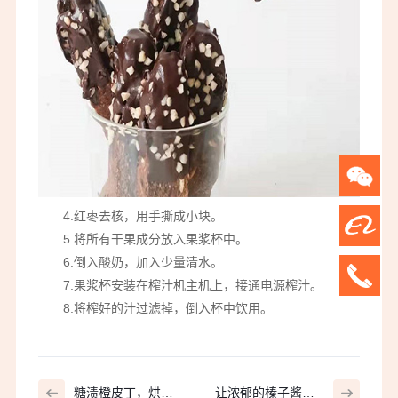
4.红枣去核，用手撕成小块。
5.将所有干果成分放入果浆杯中。
6.倒入酸奶，加入少量清水。
7.果浆杯安装在榨汁机主机上，接通电源榨汁。
8.将榨好的汁过滤掉，倒入杯中饮用。
糖渍橙皮丁，烘焙
让浓郁的榛子酱松