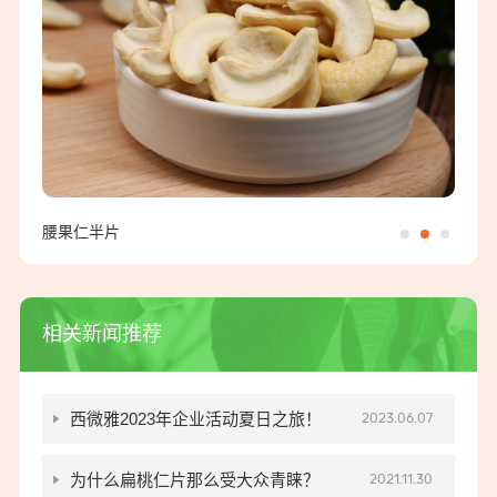
腰果仁半片
核桃
相关新闻推荐
西微雅2023年企业活动夏日之旅！
2023.06.07
为什么扁桃仁片那么受大众青睐？
2021.11.30