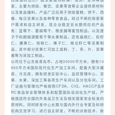
家，主要为烘焙、餐饮、坚果零食等企业提供原材料
以及食品辅料，产品广泛应用于烘焙蛋糕、饼干、西
餐、每日坚果以及各种零食食品。经过不断的探索客
户需求和自主研发，现企业稳定且长期供应的产品
有：蓝莓干、蔓越莓干、橙皮脯等蜜饯制品，以及提
子干和朗姆酒葡萄干等水果制品，还有扁桃仁、松籽
仁、腰果仁、核桃仁、榛子仁、南瓜籽仁等坚果制
品，其中部分坚果仁可加工成粉、丁、条、片、坚果
酱等为深加工制品。
公司位于山东省青岛市，占地30000平方米，拥有10
000平方米国际现代化生产加工车间，配备大型冷藏
库、冷冻库，拥有研发实验中心、品控管理中心、坚
果、水果、深加工等各项生产车间以及分包车间。工
厂设施与管理均严格按照CFDA、CIQ、HACCP及B
RC食品安全管理体系和配置国际自动化生产线，严
格挑选符合国内外食品卫生法及相关国家安全标准的
原材料。同时研发中心长期与国内外行业专家及科研
机构交流学习，进行自主研发，不断的对新技术、新