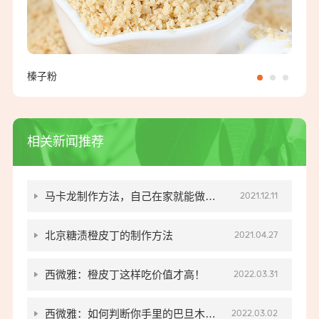
榛子粉
扁桃
相关新闻推荐
马卡龙制作方法，自己在家就能做好
2021.12.11
吃的马卡龙！
北京糖渍橙皮丁的制作方法
2021.04.27
西微雅：橙皮丁这样吃价值才高！
2022.03.31
西微雅：如何判断你手里的巴旦木碎
2022.03.02