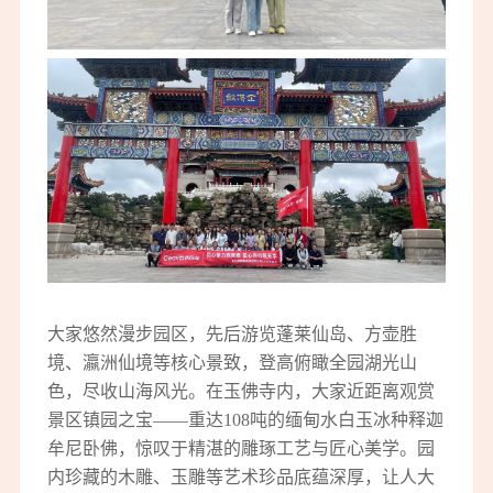
大家悠然漫步园区，先后游览蓬莱仙岛、方壶胜
境、瀛洲仙境等核心景致，登高俯瞰全园湖光山
色，尽收山海风光。在玉佛寺内，大家近距离观赏
景区镇园之宝——重达108吨的缅甸水白玉冰种释迦
牟尼卧佛，惊叹于精湛的雕琢工艺与匠心美学。园
内珍藏的木雕、玉雕等艺术珍品底蕴深厚，让人大