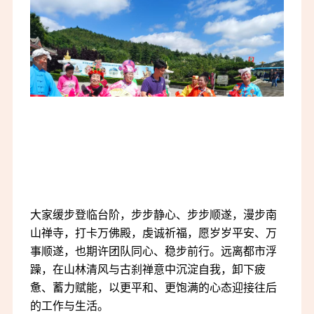
大家缓步登临台阶，步步静心、步步顺遂，漫步南
山禅寺，打卡万佛殿，虔诚祈福，愿岁岁平安、万
事顺遂，也期许团队同心、稳步前行。远离都市浮
躁，在山林清风与古刹禅意中沉淀自我，卸下疲
惫、蓄力赋能，以更平和、更饱满的心态迎接往后
的工作与生活。