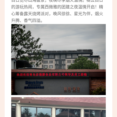
白日览尽山海盛景，夜晚尽享烟火温情。褪去白日
的游玩热闹，专属西微雅的团建之夜温情开启！精
心筹备露天烧烤派对，晚风徐徐、星光为伴，烟火
升腾、香气四溢。