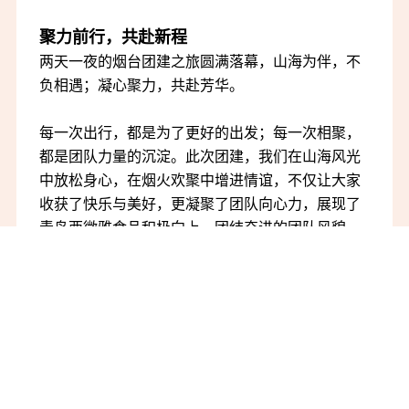
聚力前行，共赴新程
两天一夜的烟台团建之旅圆满落幕，山海为伴，不
负相遇；凝心聚力，共赴芳华。
每一次出行，都是为了更好的出发；每一次相聚，
都是团队力量的沉淀。此次团建，我们在山海风光
中放松身心，在烟火欢聚中增进情谊，不仅让大家
收获了快乐与美好，更凝聚了团队向心力，展现了
青岛西微雅食品积极向上、团结奋进的团队风貌。
山水有相逢，未来皆可期。往后，青岛西微雅食品
全体家人将带着此次旅程的温暖与热忱，凝心聚
力、并肩同行，以更饱满的热情、更昂扬的斗志奔
赴工作新征程，携手共创品牌新辉煌！