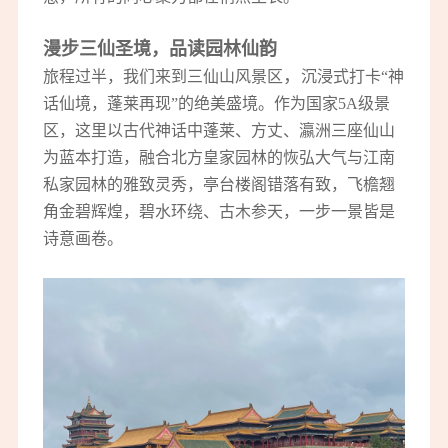
漫步三仙圣境，品读园林仙韵
，
旅程过半，我们来到三仙山风景区
沉浸式打卡“神
话仙境，蓬莱再现”的绝美盛境。作为国家5A级景
区，这里以古代神话中蓬莱、方丈、瀛洲三座仙山
为蓝本打造，融合北方皇家园林的恢弘大气与江南
私家园林的雅致灵秀，亭台楼阁错落有致，飞檐翘
角金碧辉煌，碧水环绕、古木参天，一步一景皆是
诗意画卷。