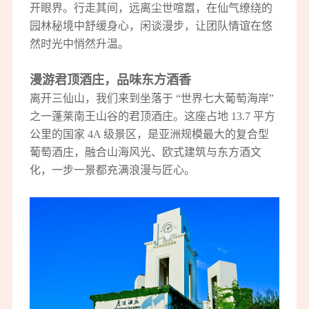
开眼界。行走其间，远离尘世喧嚣，在仙气缭绕的
园林秘境中舒缓身心，闲谈漫步，让团队情谊在悠
然时光中悄然升温。
漫游君顶酒庄，品味东方酒香
离开三仙山，
我们来到坐落于
“世界七大葡萄海岸”
之一蓬莱南王山谷的君顶酒庄。这座占地 13.7 平方
公里的国家 4A 级景区，是亚洲规模最大的复合型
葡萄酒庄，融合山海风光、欧式建筑与东方酒文
化，一步一景都充满浪漫与匠心。