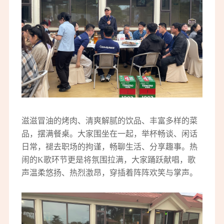
滋滋冒油的烤肉、清爽解腻的饮品、丰富多样的菜
品，摆满餐桌。大家围坐在一起，举杯畅谈、闲话
日常，褪去职场的拘谨，畅聊生活、分享趣事。热
闹的K歌环节更是将氛围拉满，大家踊跃献唱，歌
声温柔悠扬、热烈激昂，穿插着阵阵欢笑与掌声。