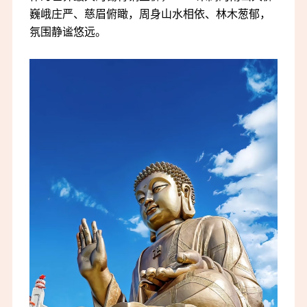
巍峨庄严、慈眉俯瞰，周身山水相依、林木葱郁，
氛围静谧悠远。