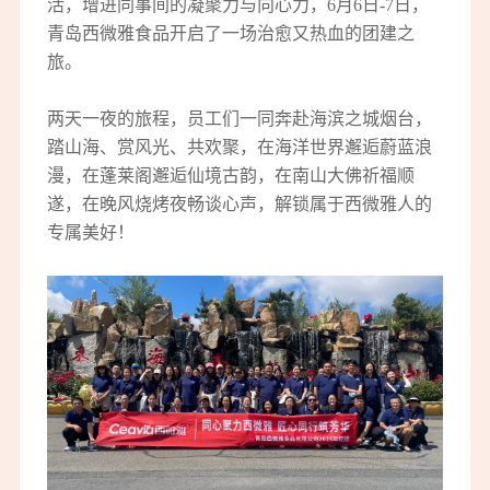
活，增进同事间的凝聚力与向心力，6月6日-7日，
青岛西微雅食品开启了一场治愈又热血的团建之
旅。
两天一夜的旅程，员工们一同奔赴海滨之城烟台，
踏山海、赏风光、共欢聚，在海洋世界邂逅蔚蓝浪
漫，在蓬莱阁邂逅仙境古韵，在南山大佛祈福顺
遂，在晚风烧烤夜畅谈心声，解锁属于西微雅人的
专属美好！