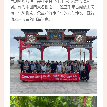
告别蓝色海洋，奔赴素有“人间仙境”美誉的蓬莱
阁。作为中国四大名楼之一，这座千年古阁依山傍
海、气势恢宏，承载着流传千年的八仙传说，藏着
独属于胶东的山海诗意。