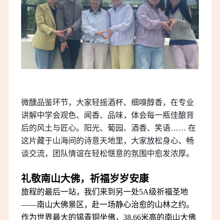
微醺品鉴环节，大家轻摇酒杯、细嗅醇香，在专业
讲解中学会观色、闻香、品味，体会每一瓶佳酿背
后的风土与匠心
。阳光、葡园、酒香、笑语…… 在
这片藏于山海间的诗意天地里，大家放松身心、畅
谈交流，团队情谊在轻松惬意的氛围中愈发浓厚。
礼敬南山大佛，祈福岁岁安康
旅程的最后一站，我们来到另一处5A级祈福圣地
——南山大佛景区，赴一场静心治愈的山林之约。
作为世界最大的锡青铜坐佛，38.66米高的南山大佛