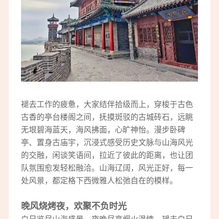
褪去工作的疲惫，大家结伴拾级而上，穿梭于古色
古香的亭台楼阁之间，抚摸斑驳的古城砖石，远眺
无垠碧海蓝天，海风拂面，心旷神怡。漫步卧碑
亭、置身古庙宇，沉浸式感受历史文脉与山海风光
的交融，闲谈笑语间，拉近了彼此的距离，也让团
队氛围愈发轻松融洽。山海辽阔，风光正好，每一
处风景，都定格下西微雅人松弛自在的模样。
晚风烧烤夜，欢聚不负时光