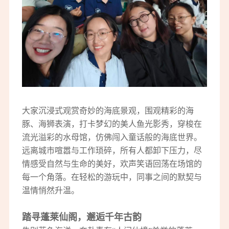
大家沉浸式观赏奇妙的海底景观，围观精彩的海
豚、海狮表演，打卡梦幻的美人鱼光影秀，穿梭在
流光溢彩的水母馆，仿佛闯入童话般的海底世界。
远离城市喧嚣与工作琐碎，所有人都卸下压力，尽
情感受自然与生命的美好，欢声笑语回荡在场馆的
每一个角落。在轻松的游玩中，同事之间的默契与
温情悄然升温。
踏寻蓬莱仙阁，邂逅千年古韵