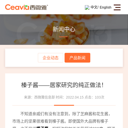
/
中文
English
新闻中心
企业动态
产品新闻
榛子酱——居家研究的纯正做法！
来源：西微雅信息部
时间：2022.04.15
点击：103次
不知道亲戚们有没有注意到，除了芝麻酱和花生酱，
市场上的坚果很难看到榛子酱。即使国外大品牌有榛子