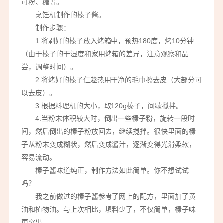
可粉、糖等。
烹饪机制作的榛子酱。
制作步骤：
1.将剥好的榛子放入烤箱中，预热180度，烤10分钟
（由于榛子的干湿度和家用烤箱的差异，注意观察和品
尝，调整时间）。
2.将烤好的榛子仁趁热用干净的毛巾擦去皮（大部分可
以去皮）。
3.根据料理机的大小，取120g榛子，间歇搅拌。
4.当粉末体积较大时，倒出一些榛子粉，旋转一段时
间，然后倒出的榛子粉放回去，继续搅拌。很快里面的榛
子从粉末变成糊状，然后变成酱汁，逐渐变得光滑柔软，
容易流动。
榛子酱味道纯正，制作方法如此简单。你不想试试
吗？
我之前做过的榛子酱参考了网上的配方，里面加了黄
油和植物油。与上次相比，填料少了，不仅简单，榛子味
更突出。