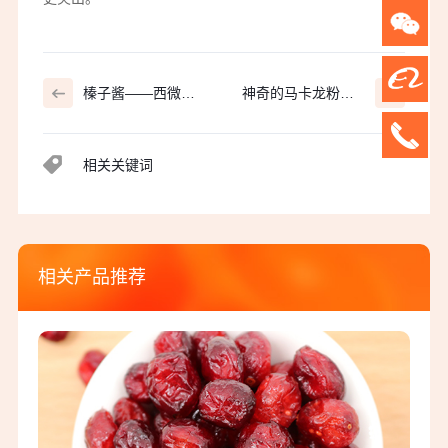
榛子酱——西微雅
神奇的马卡龙粉之
教您一种新吃法！
马卡龙夹馅之茉莉
乳酪
相关关键词
相关产品推荐