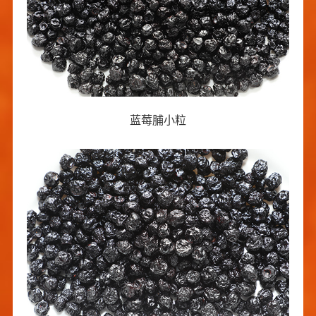
蓝莓脯小粒