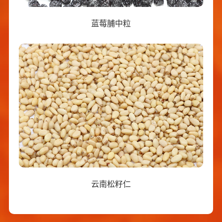
蓝莓脯中粒
云南松籽仁