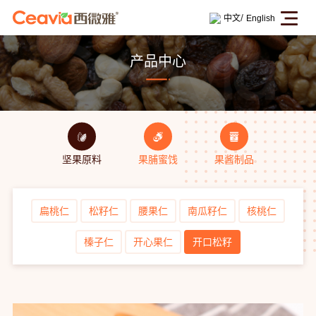
/
中文
English
产品中心
坚果原料
果脯蜜饯
果酱制品
扁桃仁
松籽仁
腰果仁
南瓜籽仁
核桃仁
榛子仁
开心果仁
开口松籽