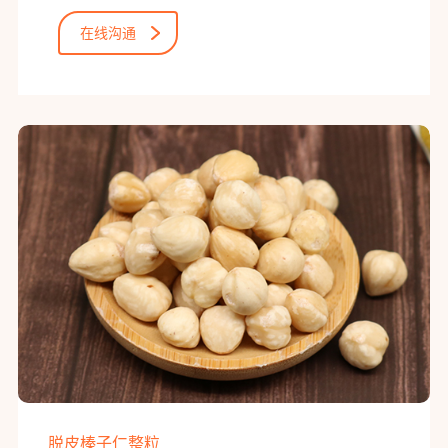
采收，主产地土耳其。
在线沟通
脱皮榛子仁整粒