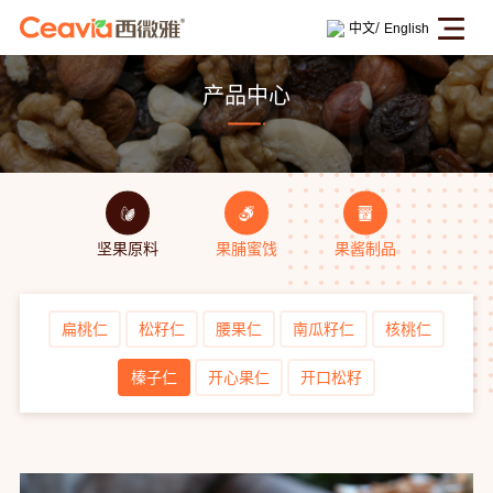
/
中文
English
产品中心
坚果原料
果脯蜜饯
果酱制品
扁桃仁
松籽仁
腰果仁
南瓜籽仁
核桃仁
榛子仁
开心果仁
开口松籽