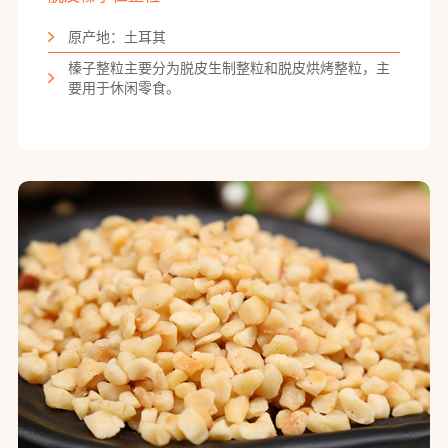
原产地：土耳其
榛子整粒主要分为脱皮生制整粒和脱皮烘烤整粒，主
要用于休闲零食。