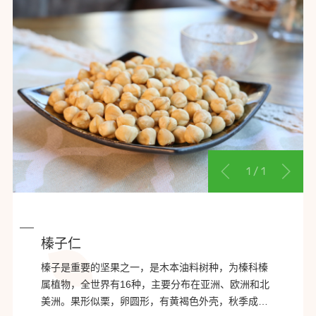
1
/
1
榛子仁
榛子是重要的坚果之一，是木本油料树种，为榛科榛
属植物，全世界有16种，主要分布在亚洲、欧洲和北
美洲。果形似栗，卵圆形，有黄褐色外壳，秋季成熟