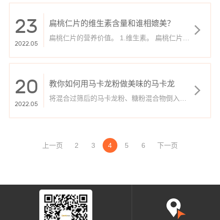
醇正，成品经过无麸质检测，产品的配料中只
作为千层司康的三明治。接下来，让我们来看
有巴旦木，并且只选用高品质的巴旦木。没有
看千层司康的生产过程！
加糖，没有加盐，也没有任何添加剂，有的只
23
扁桃仁片的维生素含量和谁相媲美？
有安心。此外，在生产线上没有任何含小麦、
大麦和黑麦的食材，并且终成品也经过了我们
扁桃仁片的营养价值。 1.维生素。 扁桃仁片中
的无麸质验核，符合无麸质的要求。营养丰
2022.05
的水溶性维生素B1。维生素B2的含量分别为16
富，为健康加分，巴旦木中含有丰富的营养成
0微克和120微克。维生素B6以吡哆醇的形式存
分。根据NCCDB的数据，100g巴旦木酱中含
在。吡哆酮。含量为80微克/克。所有维生素B
有：
6在烘焙和去皮过程中降解。熏蒸对仁内维生素
B1和维生素B2没有影响。 2.矿物质。
20
教你如何用马卡龙粉做美味的马卡龙
将混合过筛后的马卡龙粉、糖粉混合物倒入打
2022.05
发好的蛋白里。用橡皮刮刀从底部往上翻拌，
使粉类和蛋白完全混合均匀。不断的翻拌混合
好的蛋白糊，直到蛋白糊的浓稠度达到这种程
度:提起刮刀以后，蛋白糊呈带状往下飘落。将
制作好的马卡龙粉糊装进裱花袋，用小号的圆
上一页
孔裱花嘴在硅胶板上挤出直径约为3CM的圆形
2
3
4
5
6
下一页
面糊。