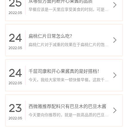
25
从哪些方面判断开心果酱的品质
早餐应该是一天里应享受美食的时刻，可是往
2022.05
往早晨的时间不能让我们认真烹饪，简单快捷
的早餐方法受大家的青睐。在面包片上抹一点
开心果酱，放到嘴边时那种浓浓的开心果的香
味散发而来，而且绿色本身就带有生机和活力
的天性，早晨的活力一触即发。
24
扁桃仁片日常怎么吃？
扁桃仁片对于减重的效果在于扁桃仁片的饱腹
2022.05
感比较强，适当吃一点就可以很长时间不饿，
能够避免我们因为过分饥饿而吃太多其它零
食，导致摄入更多能量，甚至更多难以转化的
脂肪与糖类。
24
千层司康和开心果酱真的是好搭档！
今天，我给大家带来一顿快餐早餐。这款千层
2022.05
司康其实是一款快餐面包。它不仅能让人们在
早上体验到面包的醇厚，还能节省人们吃早餐
的时间。这是早餐面包的选择。几块美味的千
层司康和一杯醇厚的牛奶足以满足成人的早
餐。 虽然我们的司康像千层面包一样，但我们
23
西微雅推荐配料只有巴旦木的巴旦木酱
认为它的生产过程非常复杂，但它实际上是这
个。千层司康的生产方法非常简单，我们只需
今天要向你推荐的，就是一款高品质的巴旦木
要重复几个步骤能产生千层效果。此外，当我
2022.05
酱​。食材选于新鲜而饱满的巴旦木。而配料只
在这里制作千层司康时，我选择了开心果酱​。
有一样——只有巴旦木（没有别的了）。品质
当然，你也可以根据自己的口味选择其他果酱