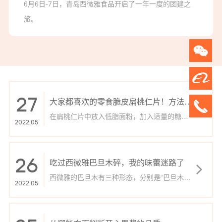
6月6日-7日，青岛西微雅食品开启了一年一度的团建之
旅。
27
大家都喜欢的零食脆皮扁桃仁片！方法在
这里！
在扁桃仁片中放入低脂面粉，加入适量的糖，
2022.05
用木勺搅拌均匀。
26
吃过西微雅巴旦木碎，我的味蕾迷路了
西微雅的巴旦木有三种形态，分别是“巴旦木薄
2022.05
片”“巴旦木碎”“巴旦木酱”，巴旦木碎​可以当日
常的零嘴，巴旦木酱可以添加到一些甜点上做
点缀，巴旦木薄片以增加到面食里面，增加营
养成分，做面包或甜点都是可以的